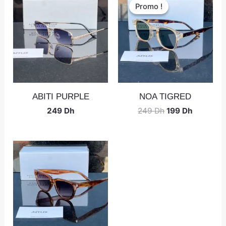
Promo !
Promo !
ABITI PURPLE
NOA TIGRED
249
Dh
249
Dh
199
Dh