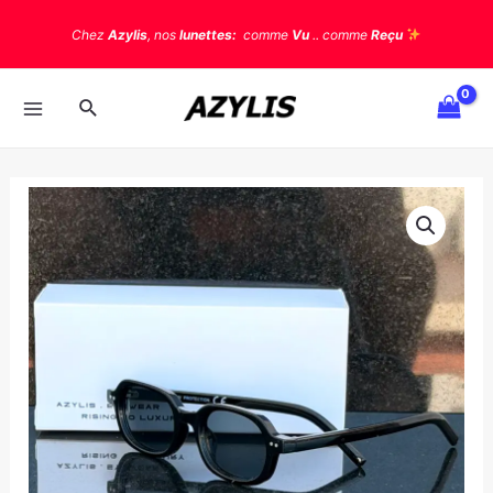
Chez
Azylis
, nos
lunettes:
comme
Vu
.. comme
Reçu