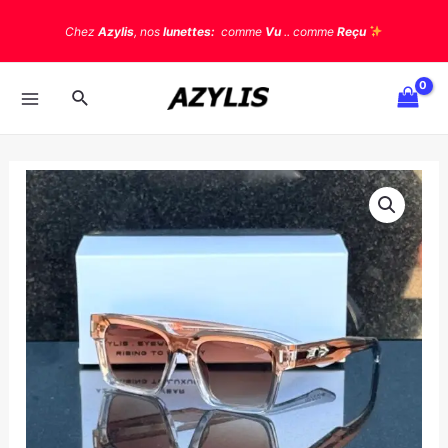
Chez
Azylis
, nos
lunettes:
comme
Vu
.. comme
Reçu