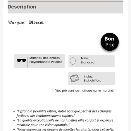
Description
𝑴𝒂𝒓𝒒𝒖𝒆: 𝕸𝖔𝖘𝖈𝖔𝖙