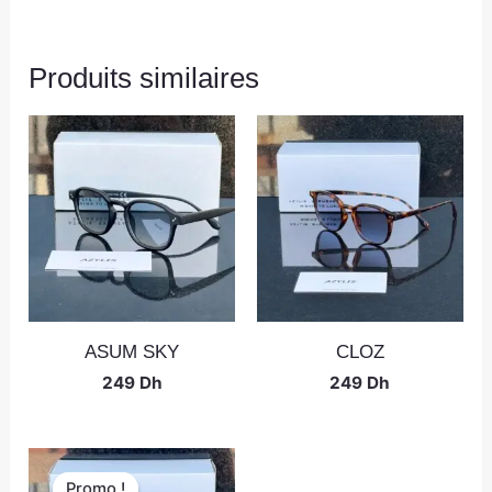
Produits similaires
ASUM SKY
CLOZ
249
Dh
249
Dh
Promo !
Promo !