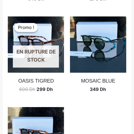
Promo !
Promo !
EN RUPTURE DE
STOCK
OASIS TIGRED
MOSAIC BLUE
600
Dh
299
Dh
349
Dh