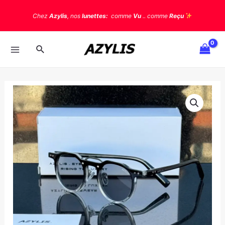
Chez
Azylis
, nos
lunettes:
comme
Vu
.. comme
Reçu