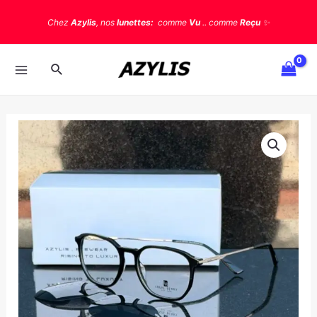
Chez
Azylis
, nos
lunettes:
comme
Vu
.. comme
Reçu
✨