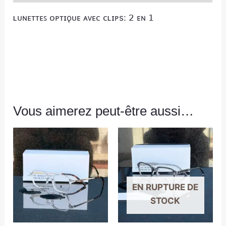
ʟᴜɴᴇᴛᴛᴇꜱ ᴏᴘᴛɪǫᴜᴇ ᴀᴠᴇᴄ ᴄʟɪᴘs: 𝟤 ᴇɴ 𝟣
Vous aimerez peut-être aussi…
EN RUPTURE DE
STOCK