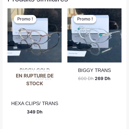
Promo !
Promo !
Promo !
Promo !
BIGGY GOLD
BIGGY TRANS
EN RUPTURE DE
600
Dh
269
Dh
600
Dh
269
Dh
STOCK
HEXA CLIPS/ TRANS
349
Dh