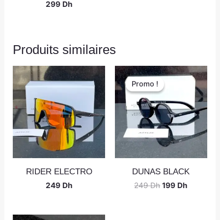
299
Dh
Produits similaires
Promo !
Promo !
RIDER ELECTRO
DUNAS BLACK
249
Dh
249
Dh
199
Dh