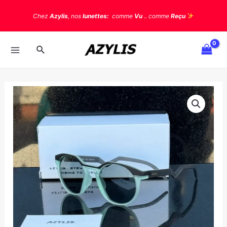
Chez
Azylis
, nos
lunettes:
comme
Vu
.. comme
Reçu