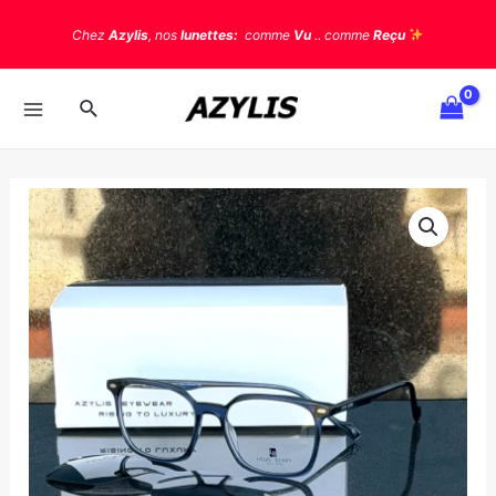
Chez
Azylis
, nos
lunettes:
comme
Vu
.. comme
Reçu