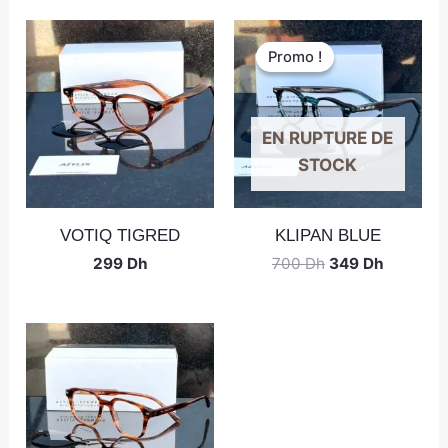
Promo !
Promo !
EN RUPTURE DE
STOCK
VOTIQ TIGRED
KLIPAN BLUE
299
Dh
700
Dh
349
Dh