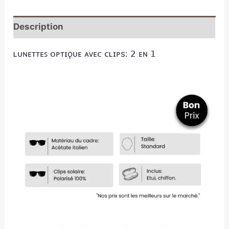
Description
ʟᴜɴᴇᴛᴛᴇꜱ ᴏᴘᴛɪǫᴜᴇ ᴀᴠᴇᴄ ᴄʟɪᴘs: 𝟤 ᴇɴ 𝟣